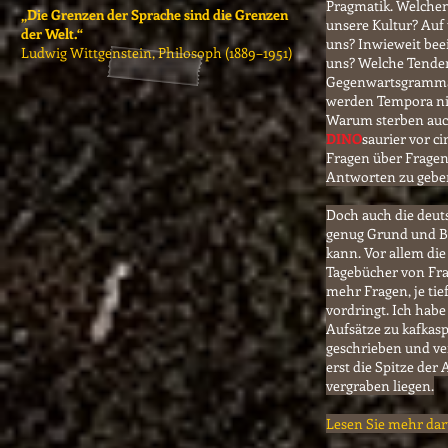
Pragmatik. Welchen
„Die Grenzen der Sprache sind die Grenzen
unsere Kultur? Auf
der Welt.“
uns? Inwieweit beein
Ludwig Wittgenstein, Philosoph (1889–1951)
uns? Welche Tenden
Gegenwartsgrammat
werden Tempora nic
Warum sterben auch
DINO
saurier vor c
Fragen über Fragen,
Antworten zu gebe
Doch auch die deut
genug Grund und B
kann. Vor allem die
Tagebücher von Fr
mehr Fragen, je tie
vordringt. Ich habe
Aufsätze zu kafkas
geschrieben und ve
erst die Spitze der A
vergraben liegen.
Lesen Sie mehr darü