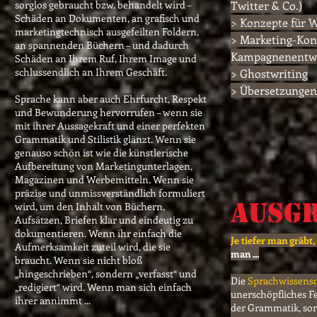
sorglos gebraucht bzw. behandelt wird –
Twitter & Co.)
Schäden an Dokumen
ten, an grafisch und
> Konzepte für W
marke
tingtechnisch ausgefeilten Foldern,
> Marketing-Kon
an spannenden Büchern – und dadurch
Kampagnenentw
Schäden an Ihrem Ruf, Ihrem Image und
schlussendlich an Ihrem Geschäft.
> Ghostwriting
> Übersetzungen
Sprache kann aber auch Ehrfurcht, Respekt
und Bewunderung hervorrufen – wenn sie
mit ihrer Aussagekraft und einer perfekten
Grammatik und Stilistik glänzt. Wenn sie
genauso schön ist wie die künstlerische
Aufbereitung von Marketingunterlagen,
Magazinen und Werbemitteln. Wenn sie
präzise und unmissverständlich formuliert
AUSG
wird, um den Inhalt von Büchern,
Aufsät
zen, Briefen klar und eindeutig zu
dokumentieren. Wenn ihr einfach die
Je tiefer man gräbt,
Aufmerksamkeit zuteil wird, die sie
man ...
braucht. Wenn sie nicht bloß
„hingeschrieben“, sondern „verfasst“ und
Die
Sprachwissensc
„redigiert“ wird. Wenn man sich einfach
unerschöpfliches Fe
ihrer annimmt ...
der Grammatik, son