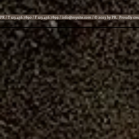
PR / T 123.456.7890 / F 123.456.7899 /
info@mysite.com
/ © 2023 by PR. Proudly cre