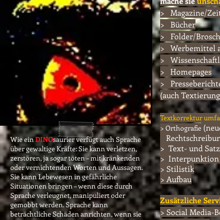
mache sie
unsch
> Magazine/Zeit
​> Bücher
​> Folder/Brosc
​> Werbemittel a
​> Wissenschaftl
​> Homepages
​> Pressebericht
(auch Textierung
Textkorrektur umfa
(ne
> Orthografie
Rechtschreibu
Wie ein
DINO
saurier verfügt auch Sprache
> Text- und Sat
über gewaltige Kräfte: Sie kann verletzen,
zerstören, ja sogar töten – mit kränkenden
>
Interpunktion
oder vernichtenden Worten und Aussagen.
>
Stilistik
Sie kann Lebewesen in gefährliche
>
Aufbau
Situationen bringen – wenn diese durch
Sprache verleugnet, manipuliert oder
Zusätzliche Serv
gemobbt werden. Sprache kann
> Social Media-B
beträchtliche Schäden anrichten, wenn sie