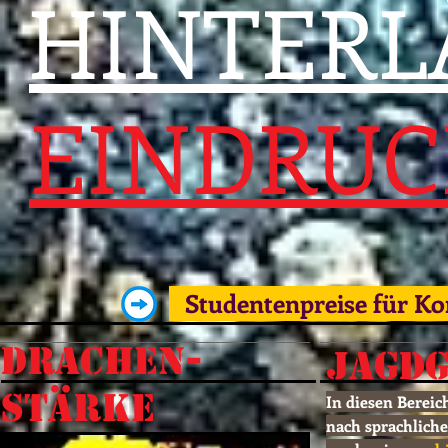
HINTERL
EINDRUC
Studentenpreise für Ko
DRACHEN-
JAGDG
STÄRKE
In diesen Bereic
nach sprachlich